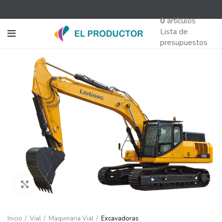
0
artículos
Lista de
presupuestos
Abrir tamaño grande
Inicio
Vial
Maquinaria Vial
Excavadoras