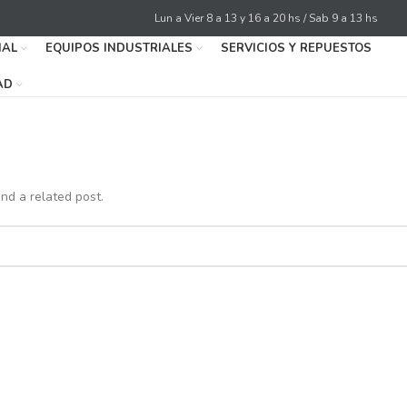
Lun a Vier 8 a 13 y 16 a 20 hs / Sab 9 a 13 hs
IAL
EQUIPOS INDUSTRIALES
SERVICIOS Y REPUESTOS
AD
nd a related post.