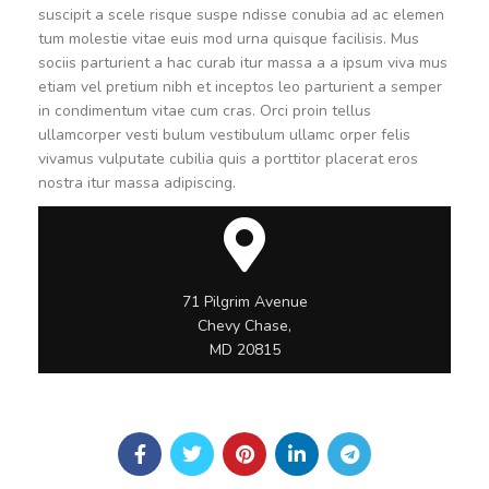
suscipit a scele risque suspe ndisse conubia ad ac elemen
tum molestie vitae euis mod urna quisque facilisis. Mus
sociis parturient a hac curab itur massa a a ipsum viva mus
etiam vel pretium nibh et inceptos leo parturient a semper
in condimentum vitae cum cras. Orci proin tellus
ullamcorper vesti bulum vestibulum ullamc orper felis
vivamus vulputate cubilia quis a porttitor placerat eros
nostra itur massa adipiscing.
71 Pilgrim Avenue
Chevy Chase,
MD 20815