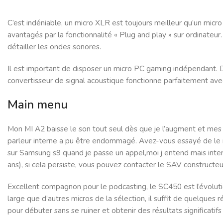
C’est indéniable, un micro XLR est toujours meilleur qu’un mic
avantagés par la fonctionnalité « Plug and play » sur ordinateu
détailler les ondes sonores.
Il est important de disposer un micro PC gaming indépendant. 
convertisseur de signal acoustique fonctionne parfaitement ave
Main menu
Mon MI A2 baisse le son tout seul dès que je l’augment et mes le
parleur interne a pu être endommagé. Avez-vous essayé de le ré
sur Samsung s9 quand je passe un appel,moi j entend mais inter
ans), si cela persiste, vous pouvez contacter le SAV constructeu
Excellent compagnon pour le podcasting, le SC450 est l’évolut
large que d’autres micros de la sélection, il suffit de quelque
pour débuter sans se ruiner et obtenir des résultats significatif