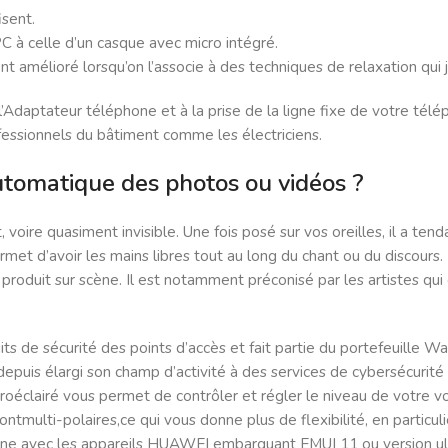
isent.
PC à celle d’un casque avec micro intégré.
 amélioré lorsqu’on l’associe à des techniques de relaxation qui jo
Adaptateur téléphone et à la prise de la ligne fixe de votre télép
ofessionnels du bâtiment comme les électriciens.
tomatique des photos ou vidéos ?
 voire quasiment invisible. Une fois posé sur vos oreilles, il a tenda
et d’avoir les mains libres tout au long du chant ou du discours. E
n se produit sur scène. Il est notamment préconisé par les artistes
 de sécurité des points d’accès et fait partie du portefeuille Wa
a depuis élargi son champ d’activité à des services de cybersécuri
troéclairé vous permet de contrôler et régler le niveau de votre vo
ntmulti-polaires,ce qui vous donne plus de flexibilité, en particul
ionne avec les appareils HUAWEI embarquant EMUI 11 ou version ulté