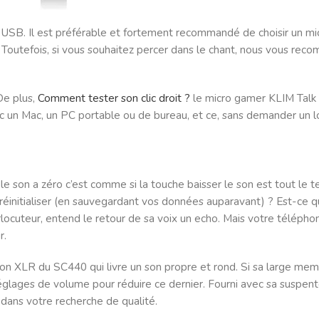
ro USB. Il est préférable et fortement recommandé de choisir un 
r. Toutefois, si vous souhaitez percer dans le chant, nous vous re
De plus,
Comment tester son clic droit ?
le micro gamer KLIM Talk U
c un Mac, un PC portable ou de bureau, et ce, sans demander un l
 son a zéro c’est comme si la touche baisser le son est tout le tem
initialiser (en sauvegardant vos données auparavant) ? Est-ce que
locuteur, entend le retour de sa voix un echo. Mais votre téléph
r.
ion XLR du SC440 qui livre un son propre et rond. Si sa large mem
s réglages de volume pour réduire ce dernier. Fourni avec sa susp
s dans votre recherche de qualité.