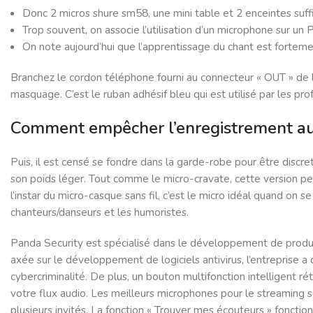
Donc 2 micros shure sm58, une mini table et 2 enceintes suff
Trop souvent, on associe l’utilisation d’un microphone sur un 
On note aujourd’hui que l’apprentissage du chant est fortement
Branchez le cordon téléphone fourni au connecteur « OUT » de l’
masquage. C’est le ruban adhésif bleu qui est utilisé par les pr
Comment empêcher l’enregistrement au
Puis, il est censé se fondre dans la garde-robe pour être discret,
son poids léger. Tout comme le micro-cravate, cette version perm
l’instar du micro-casque sans fil, c’est le micro idéal quand o
chanteurs/danseurs et les humoristes.
Panda Security est spécialisé dans le développement de produits
axée sur le développement de logiciels antivirus, l’entreprise 
cybercriminalité. De plus, un bouton multifonction intelligent ré
votre flux audio. Les meilleurs microphones pour le streaming so
plusieurs invités. La fonction « Trouver mes écouteurs » fonct